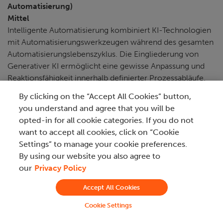
Automatisierung)
Mittel
Intelligente Automatisierung kombiniert KI-Technologien
mit Automatisierungswerkzeugen während des gesamten
Automatisierungslebenszyklus. Die Eingliederung von
Generativer KI ermöglicht eine gewisse Anpassung und
Reaktionsfähigkeit innerhalb definierter Prozessabläufe.
By clicking on the “Accept All Cookies” button,
Skalierbarkeit
you understand and agree that you will be
Agentenbasierte Prozessautomatisierung
opted-in for all cookie categories. If you do not
Hoch
want to accept all cookies, click on “Cookie
Verwendet Intelligente Automatisierungs-Frameworks,
Settings” to manage your cookie preferences.
die vielfältig und komplex sind.
By using our website you also agree to
our
Privacy Policy
Eigenständige RPA
Mittel
Accept All Cookies
Traditionelle RPA-Lösungen steigern die
Cookie Settings
Prozessskalierbarkeit, können jedoch aufgrund der
Abhängigkeit von spezifischen Regeln und manuellen