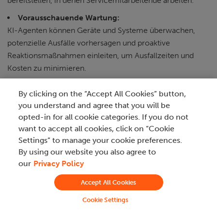
bereitstellen, in denen Servicemitarbeitende arbeiten.
Vorausschauende Wartung:
KI-Agenten können Geräte und Systeme überwachen,
potenzielle Ausfälle vorhersagen und proaktive
Reaktionsmaßnahmen einleiten, um Ausfallzeiten und
Kosten zu minimieren.
Kundensupport:
By clicking on the “Accept All Cookies” button,
KI-Agenten, die mit NLP ausgestattet sind, können rund
you understand and agree that you will be
um die Uhr auf Kundenanfragen reagieren, um
opted-in for all cookie categories. If you do not
Wartezeiten zu verkürzen und die Bearbeitung von
want to accept all cookies, click on “Cookie
Anfragen zu beschleunigen.
Settings” to manage your cookie preferences.
By using our website you also agree to
our
Privacy Policy
Accept All Cookies
Cookie Settings
IT