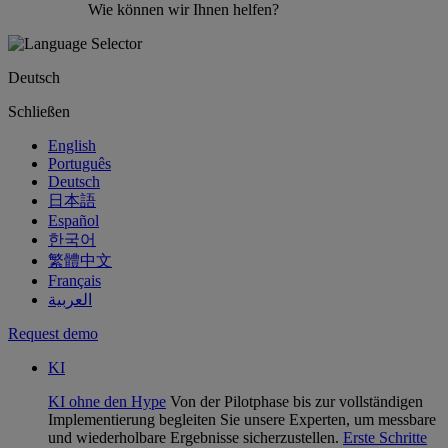
Wie können wir Ihnen helfen?
Deutsch
Schließen
English
Português
Deutsch
日本語
Español
한국어
繁體中文
Français
العربية
Request demo
KI
KI ohne den Hype
Von der Pilotphase bis zur vollständigen
Implementierung begleiten Sie unsere Experten, um messbare
und wiederholbare Ergebnisse sicherzustellen.
Erste Schritte