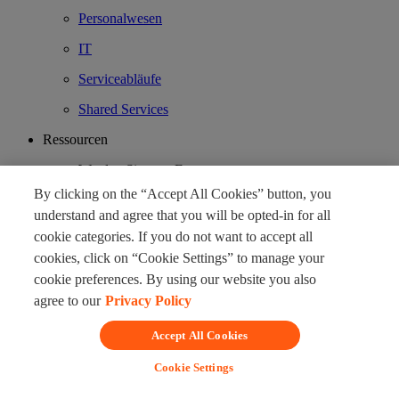
Personalwesen
IT
Serviceabläufe
Shared Services
Ressourcen
Werden Sie zum Experten
By clicking on the “Accept All Cookies” button, you
Asset-Bibliothek
understand and agree that you will be opted-in for all
Blog
cookie categories. If you do not want to accept all
cookies, click on “Cookie Settings” to manage your
Erfahrungsberichte
cookie preferences. By using our website you also
Veranstaltungen
agree to our
Privacy Policy
Forschungs- und Analyseberichte
Accept All Cookies
Anwendungsfälle
Cookie Settings
Webinare