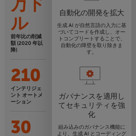
万ド
自動化の開発を拡大
ル
生成 AI が自然言語の入力に基
づいてコードを作成し、オー
前年比の削減
トコンプリートすることで、
額 (2020 年以
自動化の障壁を取り除きま
降)
す。
210
インテリジェ
ガバナンスを適用し
ント オートメ
ーション
てセキュリティを強
化
30
組み込みのガバナンス機能に
より、生成 AI とコーディング