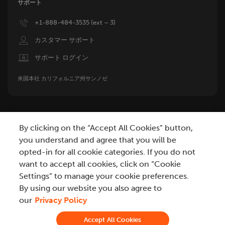
サポート
Image
+1-888-484-3535 (ext – 3)
Image
カスタマー サポート
Image
サポート ログイン
米国本社 カリフォルニア州サンノゼ
By clicking on the “Accept All Cookies” button,
you understand and agree that you will be
opted-in for all cookie categories. If you do not
want to accept all cookies, click on “Cookie
Settings” to manage your cookie preferences.
プライバシー
個人情報の販売拒否
Modern Slavery Statement
By using our website you also agree to
利用規約
商標
認定レポート
脆弱性に関する情報開示方針
our
Privacy Policy
用語集
Accept All Cookies