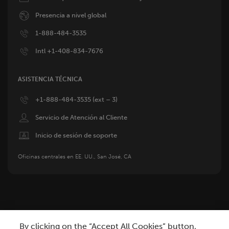
Image
Presencia a nivel global
Image
1-888-484-3535
Image
Intl +1-408-834-7676
ASISTENCIA TÉCNICA
Image
+1-888-484-3535 (ext – 3)
Image
Servicio de Atención al Cliente
Image
Inicio de sesión de soporte
Oficinas centrales en EE. UU., San José, CA
By clicking on the “Accept All Cookies” button,