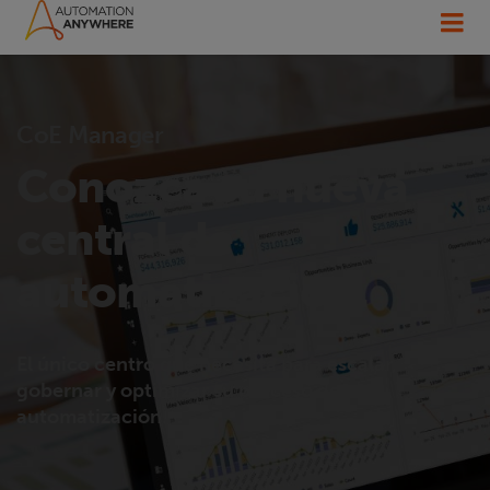
CoE Manager
Conozca su nueva
central de
automatización.
El único centro que necesita para escalar,
gobernar y optimizar su proceso de
automatización.