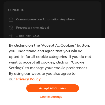
CONTACTO
Image
Comuníquese con Automation Anywhere
Image
Presencia a nivel global
Image
1-888-484-3535
Image
Intl +1-408-834-7676
By clicking on the “Accept All Cookies” button,
you understand and agree that you will be
opted-in for all cookie categories. If you do not
ASISTENCIA TÉCNICA
want to accept all cookies, click on “Cookie
Image
+1-888-484-3535 (ext – 3)
Settings” to manage your cookie preferences.
By using our website you also agree to
Image
Servicio de Atención al Cliente
our
Privacy Policy
Image
Inicio de sesión de soporte
Accept All Cookies
Oficinas centrales en EE. UU., San José, CA
Cookie Settings