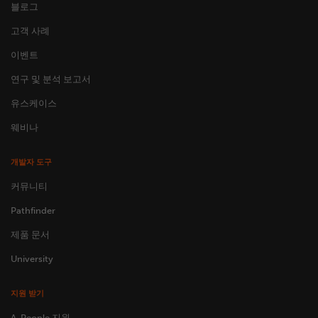
블로그
고객 사례
이벤트
연구 및 분석 보고서
유스케이스
웨비나
개발자 도구
커뮤니티
Pathfinder
제품 문서
University
지원 받기
A-People 지원