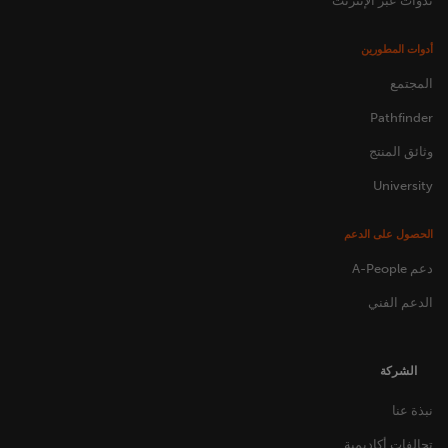
ندوات عبر الإنترنت
أدوات المطورين
المجتمع
Pathfinder
وثائق المنتج
University
الحصول على الدعم
دعم A-People
الدعم الفني
الشركة
نبذة عنا
تحالفات أكاديمية