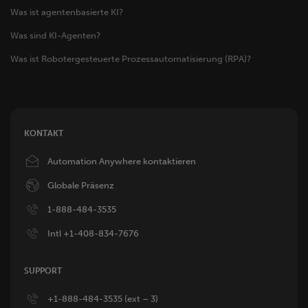
Was ist agentenbasierte KI?
Was sind KI-Agenten?
Was ist Robotergesteuerte Prozessautomatisierung (RPA)?
KONTAKT
Image
Automation Anywhere kontaktieren
Image
Globale Präsenz
Image
1-888-484-3535
Image
Intl +1-408-834-7676
SUPPORT
Image
+1-888-484-3535 (ext – 3)