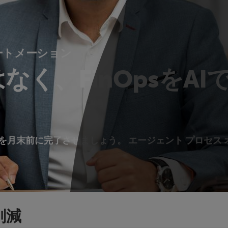
ートメーション
なく、FinOpsをAI
を月末前に完了させましょう。 エージェント プロセス
削減