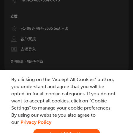
Intl +1-408-834-7676
支援
Image
+1-888-484-3535 (ext – 3)
Image
客戶支援
Image
支援登入
美國總部，加州聖荷西
By clicking on the “Accept All Cookies” button,
you understand and agree that you will be
opted-in for all cookie categories. If you do not
want to accept all cookies, click on “Cookie
Settings” to manage your cookie preferences.
By using our website you also agree to
隱私權
不要販售我的個人資訊
現代奴役聲明
條款
商標
our
Privacy Policy
認證與合規性
漏洞揭露政策
詞彙表