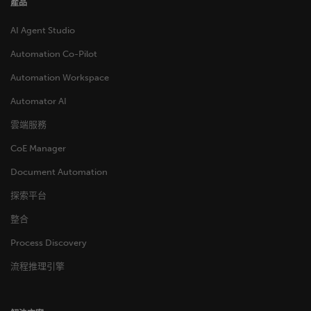
產品
AI Agent Studio
Automation Co-Pilot
Automation Workspace
Automator AI
雲端服務
CoE Manager
Document Automation
探索平台
整合
Process Discovery
流程推理引擎