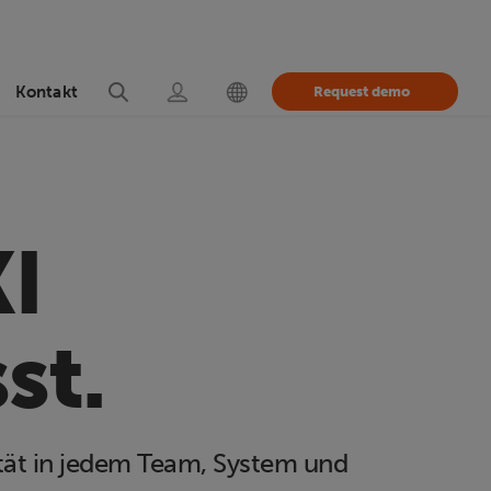
Kontakt
Request demo
KI
st.
ität in jedem Team, System und