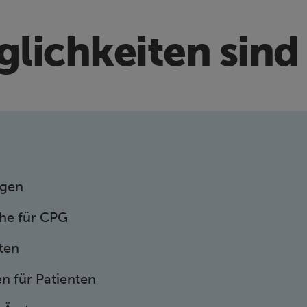
lichkeiten sind
agen
che für CPG
ten
 für Patienten