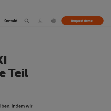
Kontakt
Request demo
KI
 Teil
eiben, indem wir