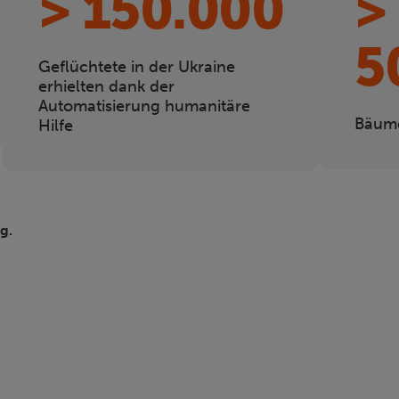
> 150.000
>
5
Geflüchtete in der Ukraine
erhielten dank der
Automatisierung humanitäre
Bäume
Hilfe
g.