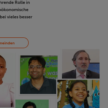
rende Rolle in
zioökonomische
ei vieles besser
emeinden