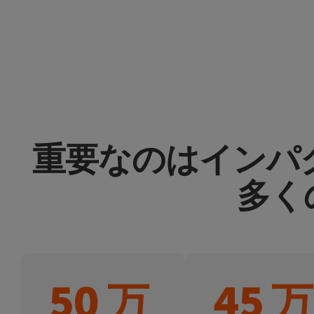
重要なのはインパ
多く
50 万
45 万