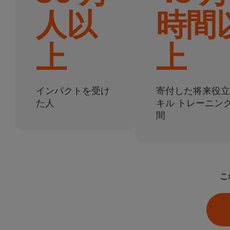
人以
時間
上
上
インパクトを受け
寄付した将来役立
た人
キル トレーニン
間
こ