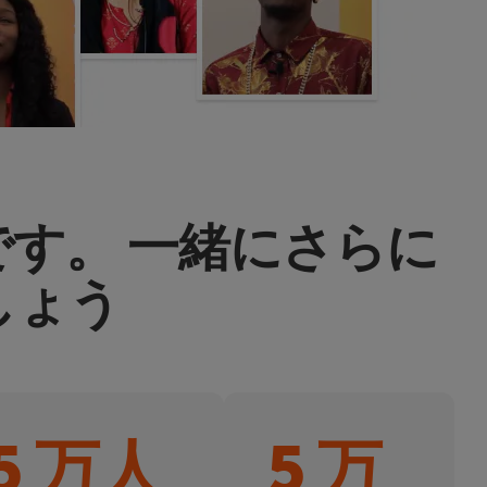
す。 一緒にさらに
しょう
5 万人
5 万