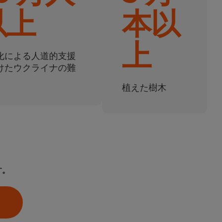
以上
本以
上
化による人道的支援
けたウクライナの難
植えた樹木
す。