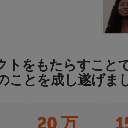
クトをもたらすことで
のことを成し遂げま
20 万
1