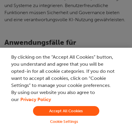
und Systeme zu integrieren. Benutzerfreundliche
Funktionen müssen Sicherheit und Governance bieten
und eine verantwortungsvolle KI-Nutzung gewährleisten.
Anwendungsfälle für
Hyperautomatisierung innerhalb
By clicking on the “Accept All Cookies” button,
von Branchen und Teams
you understand and agree that you will be
opted-in for all cookie categories. If you do not
Praktisch bedeutet Hyperautomatisierung die
want to accept all cookies, click on “Cookie
Anwendung mehrerer Technologien, Tools und
Settings” to manage your cookie preferences.
Plattformen mit dem gemeinsamen Ziel, jede
By using our website you also agree to
Aufgabe und jeden Prozess zu automatisieren,
our
Privacy Policy
der automatisiert werden kann – sowohl auf
breiter Ebene über alle Unternehmensfunktionen
Accept All Cookies
hinweg als auch ganzheitlich, indem
Geschäftsabläufe von Anfang bis Ende
Cookie Settings
orchestriert und vereinheitlicht werden.