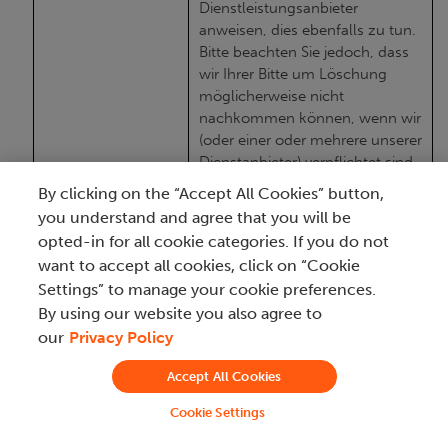
Dienstleistungsanbieter
anweisen, dies ebenfalls zu tun.
Bitte beachten Sie jedoch, dass
wir Ihrer Bitte um Löschung
möglicherweise nicht
nachkommen können, wenn wir
(oder einer oder mehrere unserer
Dienstanbieter) verpflichtet sind,
Ihre personenbezogenen Daten
By clicking on the “Accept All Cookies” button,
für einen oder mehrere der
you understand and agree that you will be
nachfolgenden Zwecke
opted-in for all cookie categories. If you do not
aufzubewahren: (1) um eine
want to accept all cookies, click on “Cookie
Transaktion abzuschließen, für
Settings” to manage your cookie preferences.
die die personenbezogenen
By using our website you also agree to
Daten erhoben wurden, um eine
Löschung
our
Privacy Policy
von Ihnen angeforderte Ware
oder Dienstleistung
Accept All Cookies
bereitzustellen oder um einen
Vertrag zwischen uns und Ihnen
Cookie Settings
zu erfüllen; (2) um die Integrität,