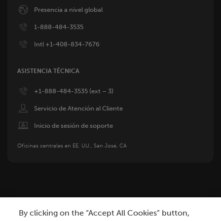
Image
Presencia a nivel global
Image
1-888-484-3535
Image
Intl +1-408-834-7676
ASISTENCIA TÉCNICA
Image
+1-888-484-3535 (ext – 3)
Image
Servicio de Atención al Cliente
Image
Inicio de sesión de soporte
Oficinas centrales en EE. UU., San José, CA
By clicking on the “Accept All Cookies” button,