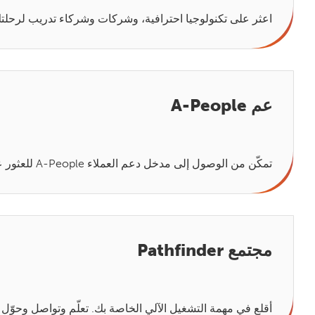
اعثر على تكنولوجيا احترافية، وشركات وشركاء تدريب لرحلتك في التشغيل 
عم A-People
تمكّن من الوصول إلى مدخل دعم العملاء A-People للعثور على حلول والحصول على الدعم.
مجتمع Pathfinder
أقلع في مهمة التشغيل الآلي الخاصة بك. تعلّم وتواصل وحوّل