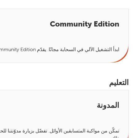
Community Edition
ابدأ التشغيل الآلي في السحابة مجانًا. يقدّم Community Edition وصولاً كاملاً إلى "أداوت التشغيل الآلي الذكي الجاهزة للعمل على السحابة" للطلاب والمطوّرين.
التعليم
المدونة