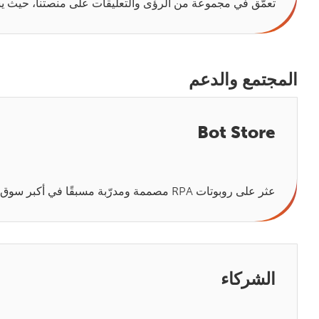
تعمّق في مجموعة من الرؤى والتعليقات على منصتنا، حيث ي
المجتمع والدعم
Bot Store
عثر على روبوتات RPA مصممة ومدرّبة مسبقًا في أكبر سوق للروبوتات، وهي جاهزة للتنزيل على الفور لدعم نمو التشغيل الآلي الذكي وتوسّعه بسرعة.
الشركاء