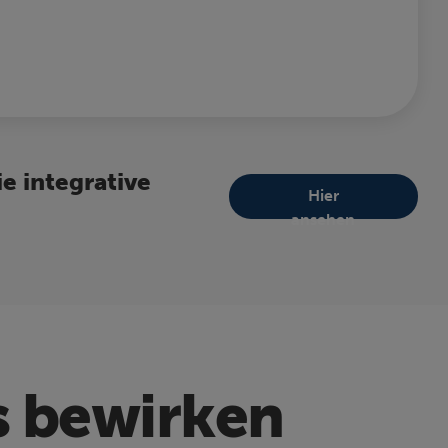
e integrative
Hier
ansehen
as bewirken