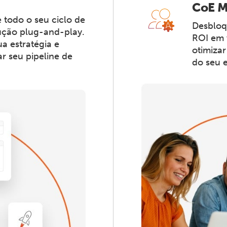
CoE M
todo o seu ciclo de
Desbloq
ução plug-and-play.
ROI em v
a estratégia e
otimiza
r seu pipeline de
do seu 