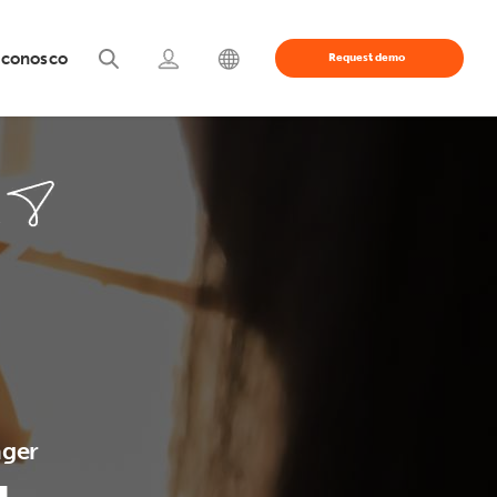
 conosco
Request demo
ger