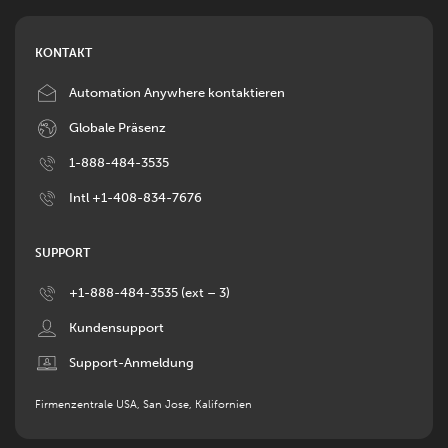
KONTAKT
Image
Automation Anywhere kontaktieren
Image
Globale Präsenz
Image
1-888-484-3535
Image
Intl +1-408-834-7676
SUPPORT
Image
+1-888-484-3535 (ext – 3)
Image
Kundensupport
Image
Support-Anmeldung
Firmenzentrale USA, San Jose, Kalifornien