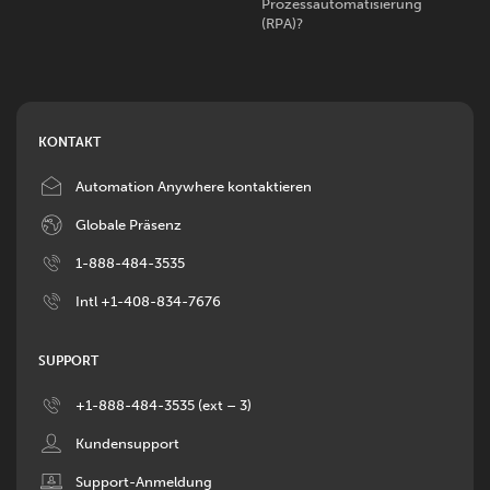
Prozessautomatisierung
(RPA)?
KONTAKT
Image
Automation Anywhere kontaktieren
Image
Globale Präsenz
Image
1-888-484-3535
Image
Intl +1-408-834-7676
SUPPORT
Image
+1-888-484-3535 (ext – 3)
Image
Kundensupport
Image
Support-Anmeldung