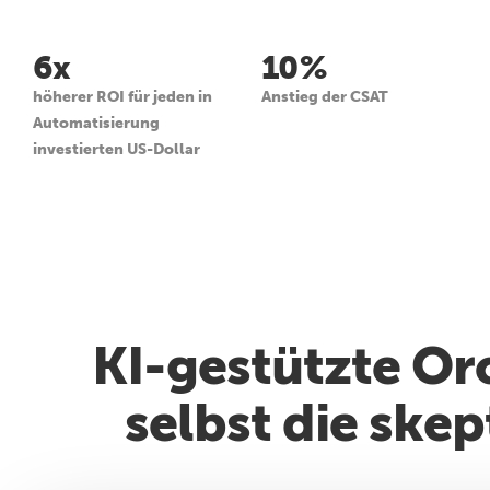
6x
10 %
höherer ROI für jeden in
Anstieg der CSAT
Automatisierung
investierten US-Dollar
KI-gestützte Orc
selbst die ske