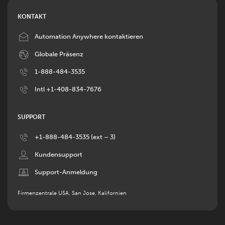
KONTAKT
Image
Automation Anywhere kontaktieren
Image
Globale Präsenz
Image
1-888-484-3535
Image
Intl +1-408-834-7676
SUPPORT
Image
+1-888-484-3535 (ext – 3)
Image
Kundensupport
Image
Support-Anmeldung
Firmenzentrale USA, San Jose, Kalifornien