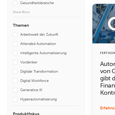
Gesundheitsbranche
Show More
Themen
Arbeitswelt der Zukunft
Attended Automation
Intelligente Automatisierung
FERTIGU
Vordenker
Autom
von 
Digitale Transformation
gibt 
Digital Workforce
Finan
Generative KI
Kontr
Hyperautomatisierung
Erfahru
Produktfokus