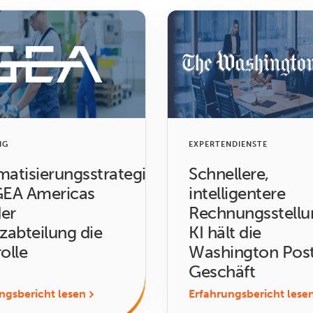
NG
EXPERTENDIENSTE
atisierungsstrategie
Schnellere,
GEA Americas
intelligentere
der
Rechnungsstellu
zabteilung die
KI hält die
olle
Washington Pos
Geschäft
ngsbericht lesen
Erfahrungsbericht lese