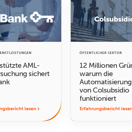
Colsubsidi
IENSTLEISTUNGEN
ÖFFENTLICHER SEKTOR
stützte AML-
12 Millionen Grü
suchung sichert
warum die
ank
Automatisierung
von Colsubsidio
funktioniert
ngsbericht lesen
Erfahrungsbericht lese