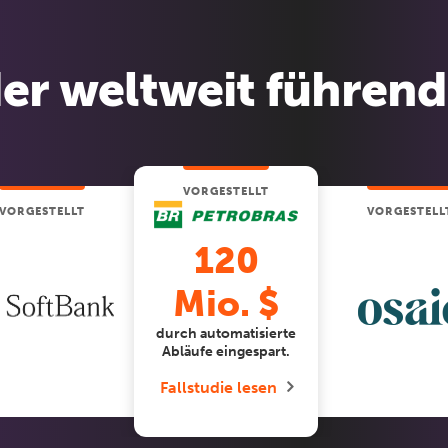
der weltweit führen
VORGESTELLT
VORGESTELLT
VORGESTELL
120
Mio. $
durch automatisierte
Abläufe eingespart.
Fallstudie lesen