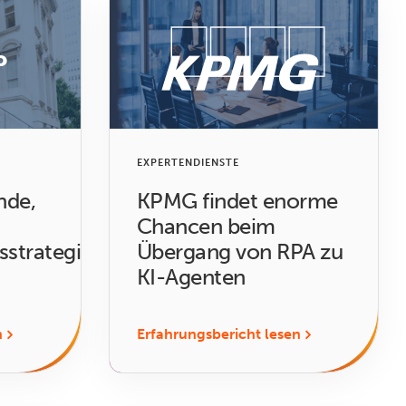
o
EXPERTENDIENSTE
nde,
KPMG findet enorme
Chancen beim
sstrategie
Übergang von RPA zu
KI-Agenten
n
Erfahrungsbericht lesen